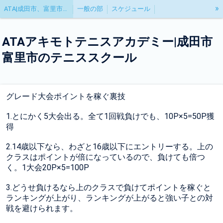
»
ATA|成田市、富里市のテニススクール
一般の部
スケジュール
試合結果|関東ジュニア登録方法
トーナメント・ガイド
ATAアキモトテニスアカデミー|成田市
トーナメント申込方法について
おすすめのグレード大会
富里市のテニススクール
グレード大会ポイント表
グレード大会の裏技
グレード大会ポイントを稼ぐ裏技
1.とにかく5大会出る。全て1回戦負けでも、10P×5=50P獲
得
2.14歳以下なら、わざと16歳以下にエントリーする。上の
クラスはポイントが倍になっているので、負けても倍つ
く。1大会20P×5=100P
3.どうせ負けるなら上のクラスで負けてポイントを稼ぐと
ランキングが上がり、ランキングが上がると強い子との対
戦を避けられます。