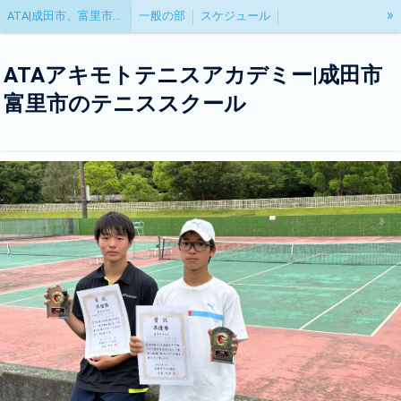
»
ATA|成田市、富里市のテニススクール
一般の部
スケジュール
試合結果|関東ジュニア登録方法
トーナメント・ガイド
ATAアキモトテニスアカデミー|成田市
トーナメント申込方法について
おすすめのグレード大会
富里市のテニススクール
グレード大会ポイント表
グレード大会の裏技